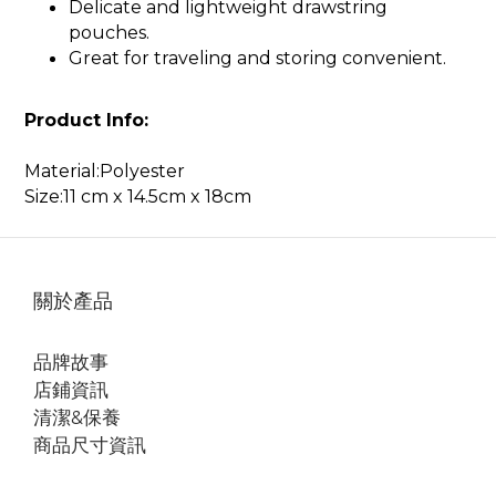
Delicate and lightweight drawstring
pouches.
Great for traveling and storing convenient.
Product Info:
Material:Polyester
Size:11 cm x 14.5cm x 18cm
關於產品
品牌故事
店鋪資訊
清潔&保養
商品尺寸資訊