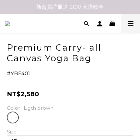
新會員註冊送 $100 元購物金
Premium Carry- all
Canvas Yoga Bag
#YBE401
NT$2,580
Color
: Ligth brown
Size