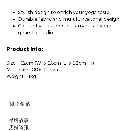
Stylish design to enrich your yoga taste
Durable fabric and multifuncaitonal design
Content your needs of carrying all yoga
gears to studio
Product Info:
Size：62cm (W) x 26cm (L) x 22cm (H)
Material：100% Canvas
Weight：1kg
關於產品
品牌故事
店鋪資訊