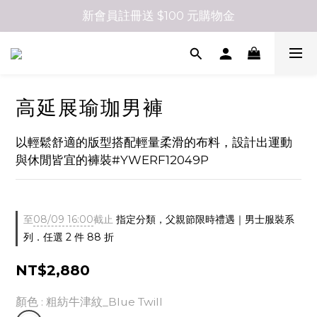
新會員註冊送 $100 元購物金
高延展瑜珈男褲
以輕鬆舒適的版型搭配輕量柔滑的布料，設計出運動
與休閒皆宜的褲裝#YWERF12049P
至
08/09 16:00
截止
指定分類，父親節限時禮遇｜男士服裝系
列．任選 2 件 88 折
NT$2,880
顏色
: 粗紡牛津紋_Blue Twill