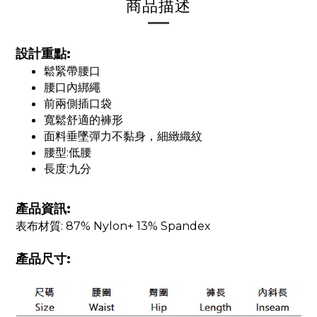
商品描述
設計重點:
鬆緊帶腰口
腰口內綁繩
前兩側插口袋
寬鬆舒適的褲形
面料垂墜彈力不黏身，細緻織紋
腰型:低腰
長度:九分
產品資訊:
表布材質: 87% Nylon+ 13% Spandex
產品尺寸: