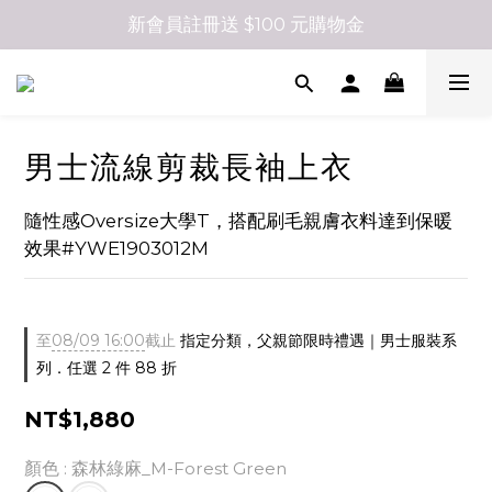
新會員註冊送 $100 元購物金
男士流線剪裁長袖上衣
隨性感Oversize大學T，搭配刷毛親膚衣料達到保暖
效果#YWE1903012M
至
08/09 16:00
截止
指定分類，父親節限時禮遇｜男士服裝系
列．任選 2 件 88 折
NT$1,880
顏色
: 森林綠麻_M-Forest Green