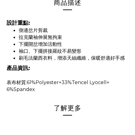
商品描述
設計重點:
側邊岔片剪裁
拉克蘭袖伸展無拘束
下擺開岔增加活動性
袖口、下擺拼接羅紋不易變形
刷毛法蘭西衣料，增添天絲纖維，保暖舒適好手感
產品資訊:
表布材質:61%Polyester+33%Tencel Lyocell+
6%Spandex
了解更多