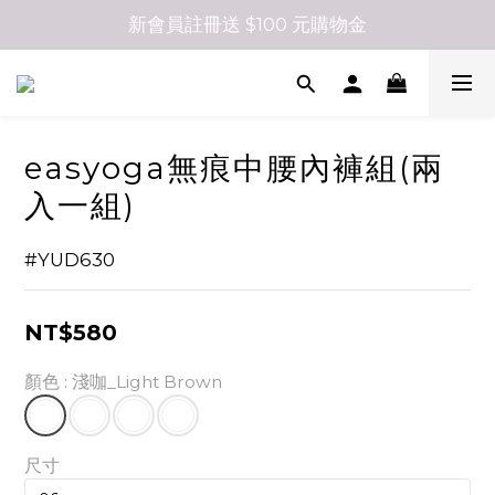
新會員註冊送 $100 元購物金
easyoga無痕中腰內褲組(兩
入一組)
#YUD630
NT$580
顏色
: 淺咖_Light Brown
尺寸