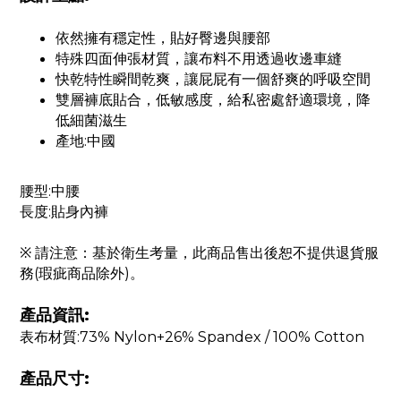
依然擁有穩定性，貼好臀邊與腰部
特殊四面伸張材質，讓布料不用透過收邊車縫
快乾特性瞬間乾爽，讓屁屁有一個舒爽的呼吸空間
雙層褲底貼合，低敏感度，給私密處舒適環境，降
低細菌滋生
產地:中國
腰型:中腰
長度:貼身內褲
※ 請注意：基於衛生考量，此商品售出後恕不提供退貨服
務(瑕疵商品除外)。
產品資訊:
表布材質:73% Nylon+26% Spandex / 100% Cotton
產品尺寸: