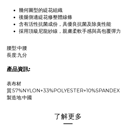
幾何圖型的緹花組織
後腿側邊緹花修整體線條
含有活性抗菌成份，具優良抗菌及除臭性能
採用頂級尼龍紗線，親膚柔軟手感與高包覆彈力
腰型:中腰
長度:九分
產品資訊:
表布材
質:57%NYLON+33%POLYESTER+10%SPANDEX
製造地:中國
了解更多