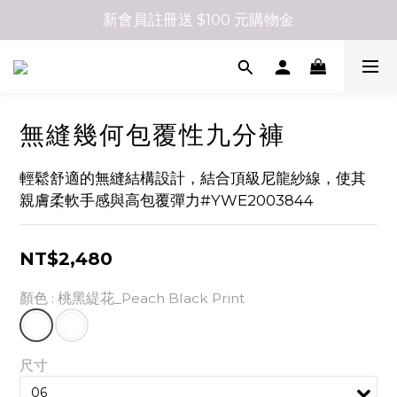
新會員註冊送 $100 元購物金
無縫幾何包覆性九分褲
輕鬆舒適的無縫結構設計，結合頂級尼龍紗線，使其
親膚柔軟手感與高包覆彈力#YWE2003844
NT$2,480
顏色
: 桃黑緹花_Peach Black Print
尺寸