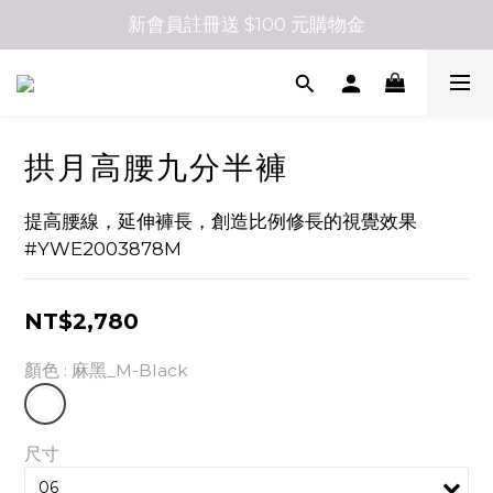
新會員註冊送 $100 元購物金
拱月高腰九分半褲
提高腰線，延伸褲長，創造比例修長的視覺效果
#YWE2003878M
NT$2,780
顏色
: 麻黑_M-Black
尺寸