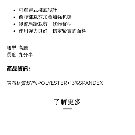
可單穿式褲底設計
前腹部裁剪加寬加強包覆
後臀馬蹄裁剪，修飾臀型
使用彈力良好，穩定緊實的面料
腰型: 高腰
長度: 九分半
產品資訊:
表布材質:87%POLYESTER+13%SPANDEX
了解更多