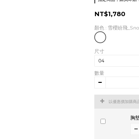
NT$1,780
顏色
: 雪櫻紛飛_Snowf
尺寸
數量
以優惠價加購商
胸墊