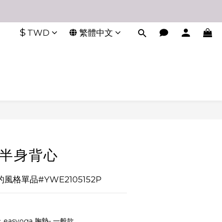
$
TWD
繁體中文
領半身背心
格單品#YWE2105152P
asyoga 胸墊- 一般款