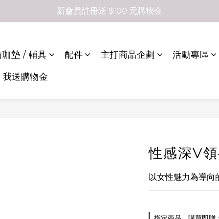
新會員註冊送 $100 元購物金
珈墊 / 輔具
配件
主打商品企劃
活動專區
，我送購物金
性感深V
以女性魅力為導向的風
指定商品，購買即贈：e