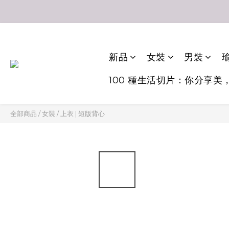
新品
女裝
男裝
瑜
100 種生活切片：你分享美
全部商品
/
女裝
/
上衣 | 短版背心