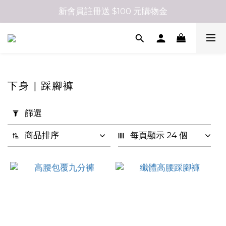
新會員註冊送 $100 元購物金
下身 | 踩腳褲
套
篩選
用
篩
商品排序
每頁顯示 24 個
選
(0/20)
顏
色
咖