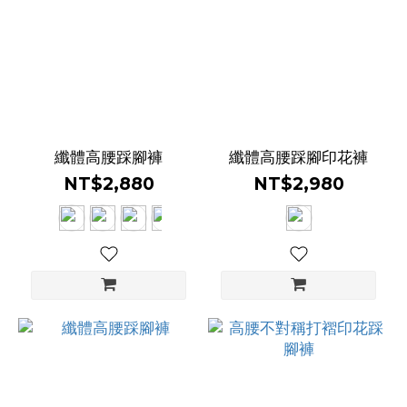
印
花
(4)
白
色
(1)
纖體高腰踩腳褲
纖體高腰踩腳印花褲
NT$2,880
NT$2,980
黑
色
(3)
粉
色
(2)
看
更
多