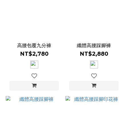
啡
色
(1)
紫
色
(2)
高腰包覆九分褲
纖體高腰踩腳褲
NT$2,780
NT$2,880
綠
色
(2)
藍
色
(3)
灰
色
(2)