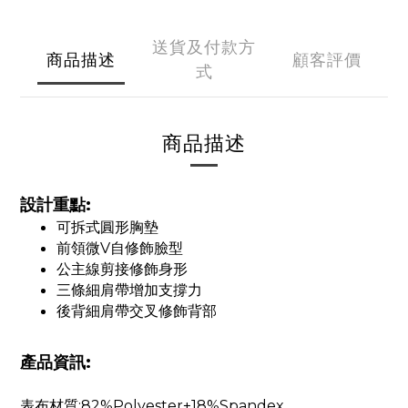
送貨及付款方
商品描述
顧客評價
式
商品描述
設計重點:
可拆式圓形胸墊
前領微V自修飾臉型
公主線剪接修飾身形
三條細肩帶增加支撐力
後背細肩帶交叉修飾背部
產品資訊:
表布材質:82%Polyester+18%Spandex