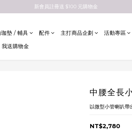
新會員註冊送 $100 元購物金
珈墊 / 輔具
配件
主打商品企劃
活動專區
，我送購物金
中腰全長
以微型小管喇叭帶出
NT$2,780