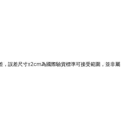
差，誤差尺寸±2cm為國際驗貨標準可接受範圍，並非屬