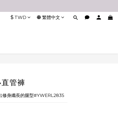
$
TWD
繁體中文
小直管褲
修身纖長的腿型#YWERL2835