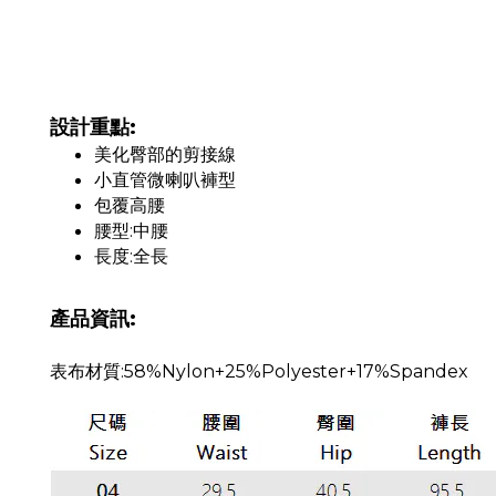
設計重點:
美化臀部的剪接線
小直管微喇叭褲型
包覆高腰
腰型:中腰
長度:全長
產品資訊:
表布材質:58%Nylon+25%Polyester+17%Spandex