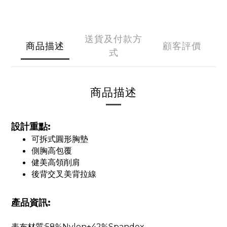
送貨及付款方
商品描述
顧客評價
式
商品描述
設計重點:
可拆式圓形胸墊
側胸高包覆
健美高領削肩
後背交叉美背拉線
產品資訊:
表布材質:58%Nylon+42%Spandex