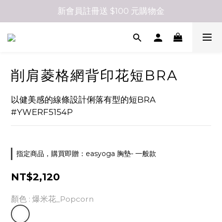
新會員註冊送 $100 元購物金
削肩菱格網背印花短BRA
以健美感的線條設計俐落有型的短BRA 
#YWERF5154P
指定商品，購買即贈：easyoga 胸墊- 一般款
NT$2,120
顏色
: 爆米花_Popcorn