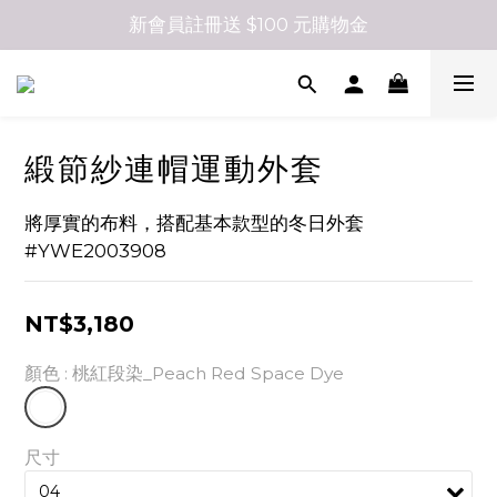
新會員註冊送 $100 元購物金
緞節紗連帽運動外套
將厚實的布料，搭配基本款型的冬日外套
#YWE2003908
NT$3,180
顏色
: 桃紅段染_Peach Red Space Dye
尺寸