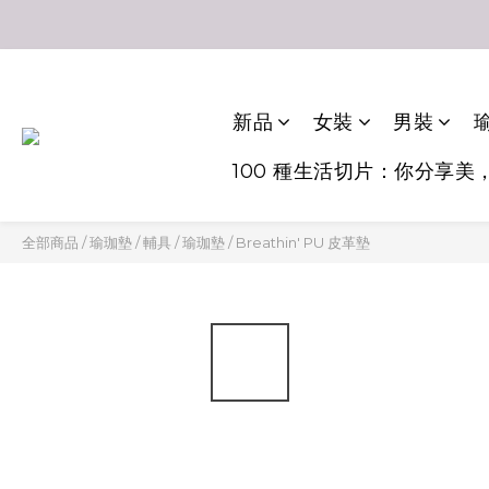
新品
女裝
男裝
瑜
100 種生活切片：你分享美
全部商品
/
瑜珈墊 / 輔具
/
瑜珈墊
/
Breathin' PU 皮革墊