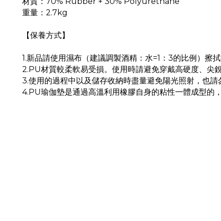
材質：70% Rubber + 30% Polyurethane
重量：2.7kg
【保養方式】
1.新品請使用濕布（建議調製酒精：水=1：3的比例）擦
2.PU材質較柔軟易受損。使用時請避免穿戴高硬度、
3.使用的過程中以及儲存收納時盡量避免陽光照射，也
4.PU瑜伽墊是通過高溫利用橡膠自身的粘性一體成型