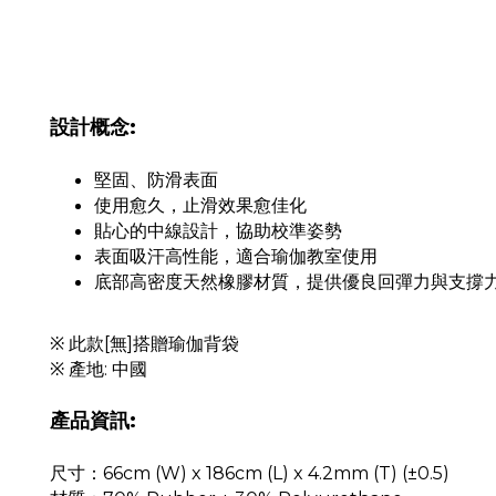
設計概念:
堅固、防滑表面
使用愈久，止滑效果愈佳化
貼心的中線設計，協助校準姿勢
表面吸汗高性能，適合瑜伽教室使用
底部高密度天然橡膠材質，提供優良回彈力與支撐
※ 此款[無]搭贈瑜伽背袋
※ 產地: 中國
產品資訊:
尺寸：66cm (W) x 186cm (L) x 4.2mm (T) (±0.5)