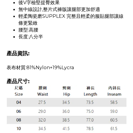
後V字檢堅提臀效果
無中線設計,整片式褲版讓腿部更加舒適
輕柔陶瓷磨SUPPLEX 完整且輕柔的服貼腿部讓線
條更緊緻
腰型:高腰
長度:八分半
產品資訊:
表布材質:81%Nylon+19%Lycra
產品尺寸: