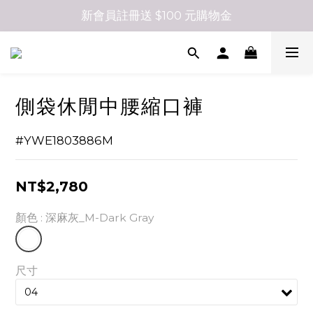
新會員註冊送 $100 元購物金
側袋休閒中腰縮口褲
#YWE1803886M
NT$2,780
顏色
: 深麻灰_M-Dark Gray
尺寸