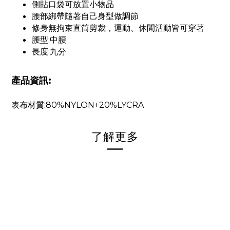
側貼口袋可放置小物品
腰部綁帶隨著自己身型做調節
修身無拘束直筒剪裁，運動、休閒活動皆可穿著
腰型:中腰
長度:九分
產品資訊:
表布材質:80%NYLON+20%LYCRA
了解更多