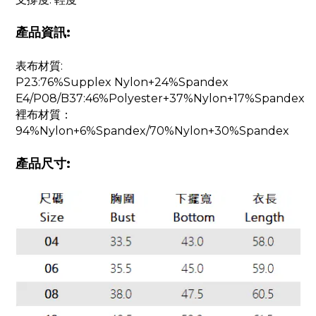
產品資訊:
表布材質:
P23:76%Supplex Nylon+24%Spandex
E4/P08/B37:46%Polyester+37%Nylon+17%Spandex
裡布材質：
94%Nylon+6%Spandex/70%Nylon+30%Spandex
產品尺寸: