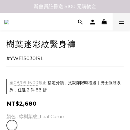
新會員註冊送 $100 元購物金
樹葉迷彩紋緊身褲
#YWE1503019L
至
08/09 16:00
截止
指定分類，父親節限時禮遇｜男士服裝系
列．任選 2 件 88 折
NT$2,680
顏色
: 綠樹葉紋_Leaf Camo