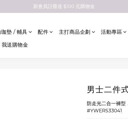
新會員註冊送 $100 元購物金
珈墊 / 輔具
配件
主打商品企劃
活動專區
，我送購物金
男士二件
防走光二合一褲型
#YWERS33041