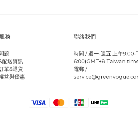
服務
聯絡我們
問題
時間 / 週一-週五 上午9:00
&配送資訊
6:00(GMT+8 Taiwan tim
訂單&退貨
電郵 /
權益與優惠
service@greenvogue.c