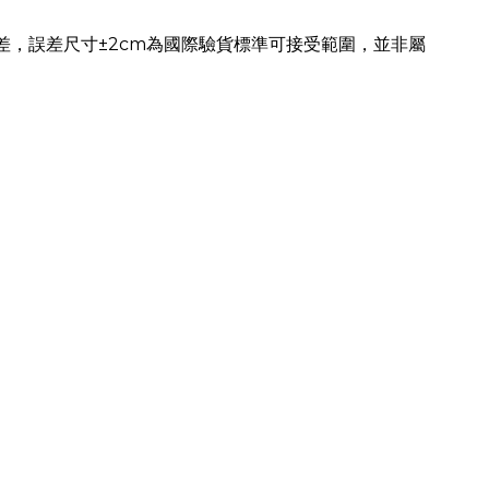
差，誤差尺寸±2cm為國際驗貨標準可接受範圍，並非屬