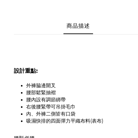
商品描述
設計重點:
外褲脇邊開叉
腰部鬆緊抽褶
腰內設有調節綁帶
右後腰緊帶可吊掛毛巾
內、外褲二側皆有口袋
吸濕快排的四面彈力平織布料(表布)