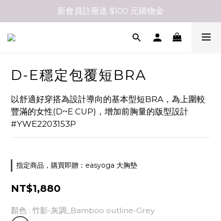
新會員註冊送 $100 元購物金
D-E穩定包覆短BRA
以舒適好穿搭為設計導向的基本型短BRA，為上圍較
豐滿的女性(D~E CUP)，增加前胸量的版型設計
#YWE2203153P
指定商品，購買即贈：easyoga 大胸墊
NT$1,880
顏色
: 竹影-灰調_Bamboo outline-Grey