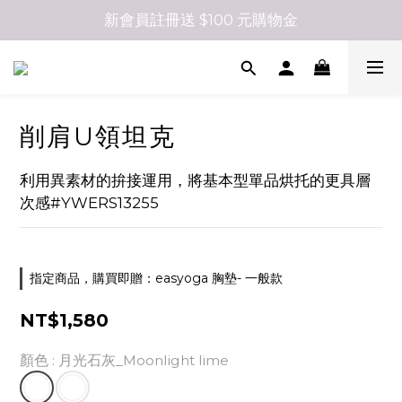
新會員註冊送 $100 元購物金
削肩U領坦克
利用異素材的拚接運用，將基本型單品烘托的更具層
次感#YWERS13255
指定商品，購買即贈：easyoga 胸墊- 一般款
NT$1,580
顏色
: 月光石灰_Moonlight lime