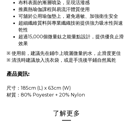
布料表面的漸層噴染，呈現活潑感
推薦熱瑜伽課程與易流汗體質使用
可舖於公用瑜伽墊上，避免過敏、加強衛生安全
超細纖維質料與專業纖織技術提供強力吸水性與速
乾性
超過15,000個微量鈦之能量點設計，提供優良止滑
效果
※ 使用前，建議先在鋪巾上噴灑微量的水，止滑度更佳
※ 清洗時建議放入洗衣袋，或是手洗後平鋪自然風乾
產品資訊:
尺寸：185cm (L) x 63cm (W)
材質：80% Poyester + 20% Nylon
了解更多