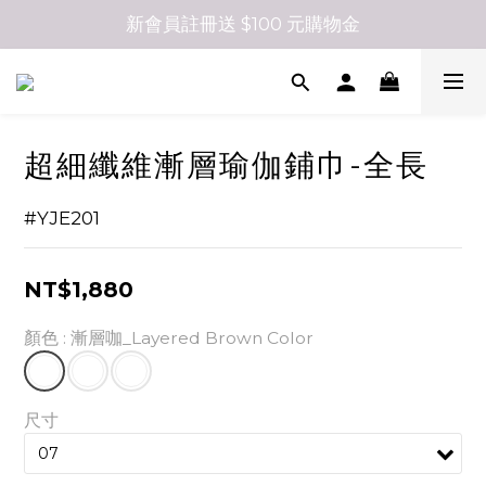
新會員註冊送 $100 元購物金
超細纖維漸層瑜伽鋪巾-全長
#YJE201
NT$1,880
顏色
: 漸層咖_Layered Brown Color
尺寸