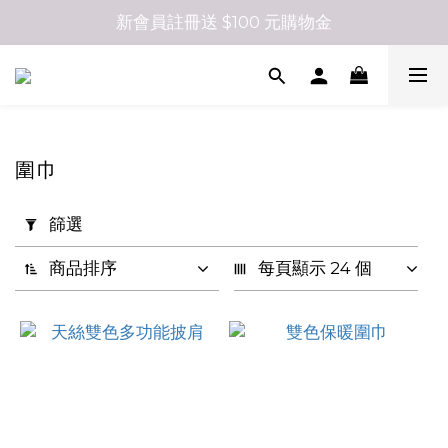
新會員註冊送 $100 元購物金
圍巾
套
篩選
用
篩
商品排序
每頁顯示 24 個
選
(0/20)
尺
寸
07