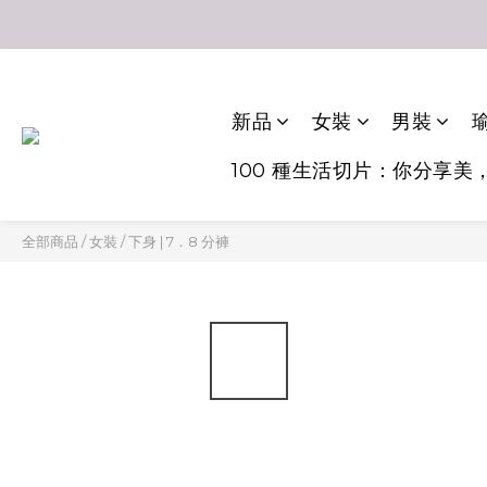
新品
女裝
男裝
瑜
100 種生活切片：你分享美
全部商品
/
女裝
/
下身 | 7．8 分褲