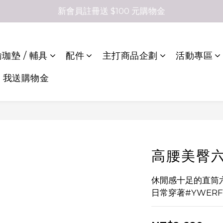
新會員註冊送 $100 元購物金
珈墊 / 輔具
配件
主打商品企劃
活動專區
，我送購物金
高腰美臀
休閒感十足的直筒
日常穿著#YWERF1