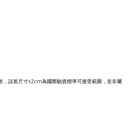
差，誤差尺寸±2cm為國際驗貨標準可接受範圍，並非屬