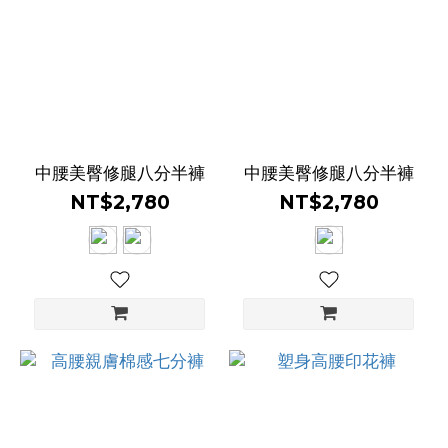
黃
色
(1)
綠
色
(9)
中腰美臀修腿八分半褲
中腰美臀修腿八分半褲
NT$2,780
NT$2,780
藍
色
(10)
灰
色
(9)
看
更
多