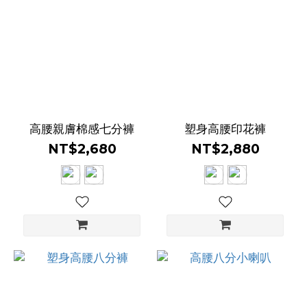
尺
寸
04
(71)
高腰親膚棉感七分褲
塑身高腰印花褲
06
NT$2,680
NT$2,880
(71)
08
(71)
10
(42)
支
撐