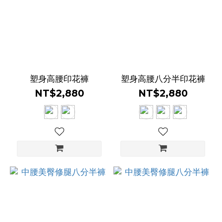
色
(3)
條
紋
(1)
塑身高腰印花褲
塑身高腰八分半印花褲
咖
NT$2,880
NT$2,880
啡
色
(5)
紫
色
(8)
橘
色
(1)