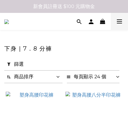
新會員註冊送 $100 元購物金
下身 | 7．8 分褲
套
篩選
用
篩
商品排序
每頁顯示 24 個
選
(0/20)
顏
色
米